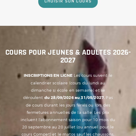
CHOISIR SON COURS
COURS POUR JEUNES & ADULTES 2026-
2027
INSCRIPTIONS EN LIGNE
Les cours suivent le
calendrier scolaire (cours du lundi au
dimanche si école en semaine) et se
déroulent
du 28/09/2026 au 31/05/2027.
Pas
de cours durant les jours fériés ou lors des
fermetures annuelles de la salle.
Les prix
incluent l'abonnement saison pour 10 mois du
20 septembre au 20 juillet (ou annuel pour le
cours Compet) et le matos sauf les chaussons,