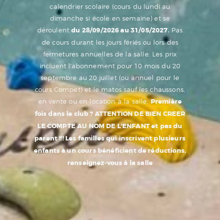
calendrier scolaire (cours du lundi au
dimanche si école en semaine) et se
déroulent
du 28/09/2026 au 31/05/2027.
Pas
de cours durant les jours fériés ou lors des
fermetures annuelles de la salle.
Les prix
incluent l'abonnement pour 10 mois du 20
septembre au 20 juillet (ou annuel pour le
cours Compet) et le matos sauf les chaussons,
en vente ou en location à la salle.
Première
fois dans le club ?
ATTENTION DE BIEN CREER
LE COMPTE AU NOM DE L'ENFANT
et pas du
parent !!!
Les familles qui inscrivent plusieurs
enfants à un cours bénéficient de réductions,
renseignez-vous à la salle