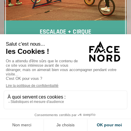
ESCALADE + CIRQUE
Âge :
8 - 12 ans
Dates :
10/8/26 au 14/8/26
Niveau :
Initiation à Perfectionnement
Tarif:
180€ (5 jours)
Inscription
via notre partenaire Ballistik en
cliquant sur le lien ci-dessous
S'INSCRIRE