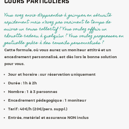
COURS PARTICULIERS
Vous avez envie d’apprendre à grimper en sécurité
rapidement mais n’avez pas vraiment le temps de
suivre un cours collectif ?
Vous voulez offrir un
chouette cadeau à quelqu’un ? Vous voulez progresser en
gestuelle grâce à des conseils personnalisés ?
Cette formule, où vous aurez un moniteur attitré et un
encadrement personnalisé, est dès lors la bonne solution
pour vous.
Jour et horaire :
sur réservation uniquement
Durée :
1h à 2h
Nombre :
1 à 3 personnes
Encadrement pédagogique :
1 moniteur
Tarif :
40€/h (20€/pers. suppl.)
Entrée, matériel et assurance NON inclus