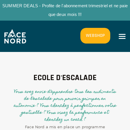
SUMMER DEALS - Profite de l'abonnement trimestriel et ne paie
que deux mois !!!
ACCUEIL
WEBSHOP
LA SALLE
ECOLE D’ESCALADE
GROUPES
ECOLE D'ESCALADE
LA MONTAGNE
TARIFS
Vous avez envie d’apprendre tous les rudiments
de l’escalade pour pouvoir grimper en
INFOS PRATIQUES
autonomie ?
Vous cherchez à perfectionner votre
gestuelle ? Vous visez la performance et
FR
cherchez un coach ?
Face Nord a mis en place un programme