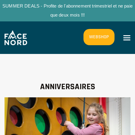
SUMMER DEALS - Profite de l'abonnement trimestriel et ne paie
que deux mois !!!
ACCUEIL
WEBSHOP
LA SALLE
ECOLE D’ESCALADE
GROUPES
LA MONTAGNE
ANNIVERSAIRES
TARIFS
INFOS PRATIQUES
FR