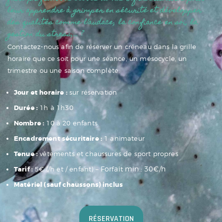
leur apprendre à grimper en sécurité et développer
des qualités comme l’audace, la confiance en soi, la
gestion du stress,… ?
Contactez-nous afin de réserver un créneau dans la grille
horaire que ce soit pour une séance, un mésocycle, un
trimestre ou une saison complète.
Jour et horaire :
sur réservation
Durée :
1h à 1h30
Nombre :
10 à 20 enfants
Encadrement sécuritaire :
1 animateur
Tenue :
vêtements et chaussures de sport propres
– Forfait min.: 30€/h
Tarif :
5€ (/h et / enfant)
Matériel (sauf chaussons) inclus
RÉSERVATION